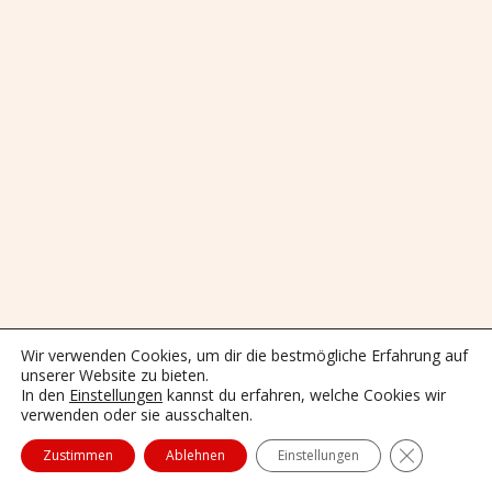
Wir verwenden Cookies, um dir die bestmögliche Erfahrung auf
unserer Website zu bieten.
In den
Einstellungen
kannst du erfahren, welche Cookies wir
Impressum
Datenschutzerklärung
verwenden oder sie ausschalten.
Haftungsauschluss
Sitemap
Kontakt
Anfahrt
GDPR Cooki
Zustimmen
Ablehnen
Einstellungen
Neve
| Präsentiert von
WordPress